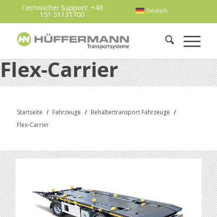
Technischer Support:
+49
Deutsch
151 51131700
Flex-Carrier
Startseite
/
Fahrzeuge
/
Behältertransport Fahrzeuge
/
Flex-Carrier