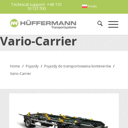
Technical support:
+49 151
Polski
51131700
Vario-Carrier
Home
/
Pojazdy
/
Pojazdy do transportowania kontenerów
/
Vario-Carrier