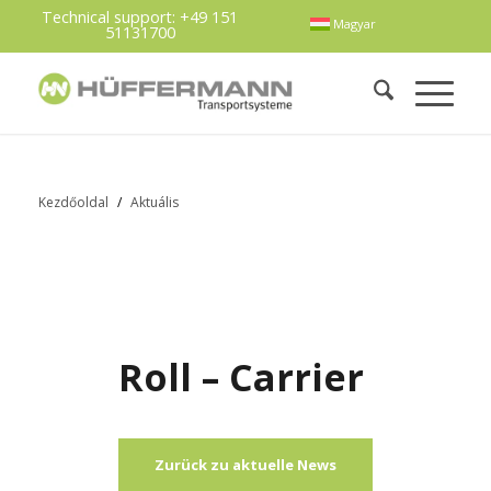
Technical support:
+49 151
Magyar
51131700
Kezdőoldal
/
Aktuális
Roll – Carrier
Zurück zu aktuelle News