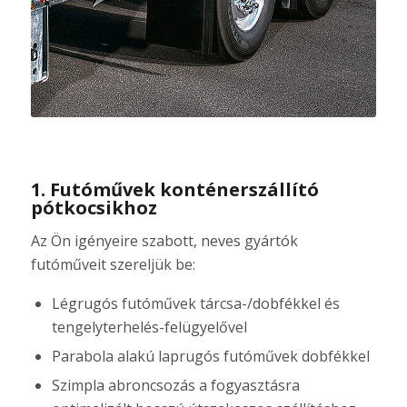
1. Futóművek konténerszállító
pótkocsikhoz
Az Ön igényeire szabott, neves gyártók
futóműveit szereljük be:
Légrugós futóművek tárcsa-/dobfékkel és
tengelyterhelés-felügyelővel
Parabola alakú laprugós futóművek dobfékkel
Szimpla abroncsozás a fogyasztásra