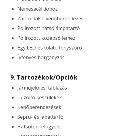
Nemesacél doboz
Zárt oldalsó védőberendezés
Polírozott hátsólámpatartó
Polírozott középső lemez
Egy LED-es tolató fényszóró
Ívfényes horganyzás
9. Tartozékok/Opciók
Járműjelölés, táblázás
Tűzoltó készülékek
Kenőberendezések
Seprű- és lapáttartó
Hátsótér-felügyelet