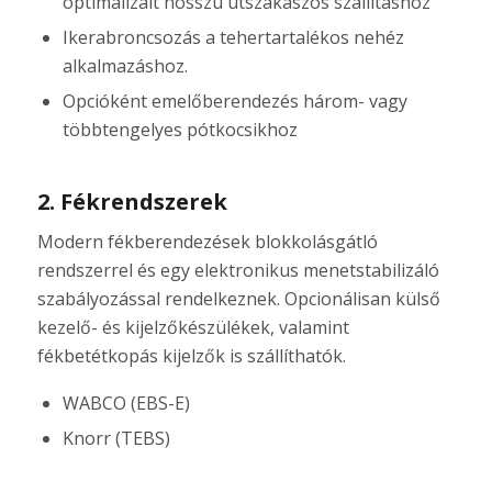
optimalizált hosszú útszakaszos szállításhoz
Ikerabroncsozás a tehertartalékos nehéz
alkalmazáshoz.
Opcióként emelőberendezés három- vagy
többtengelyes pótkocsikhoz
2. Fékrendszerek
Modern fékberendezések blokkolásgátló
rendszerrel és egy elektronikus menetstabilizáló
szabályozással rendelkeznek. Opcionálisan külső
kezelő- és kijelzőkészülékek, valamint
fékbetétkopás kijelzők is szállíthatók.
WABCO (EBS-E)
Knorr (TEBS)