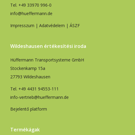
Tel.
+49 33970 996-0
info@hueffermann.de
Impresszum
|
Adatvédelem
|
ÁSZF
Wildeshausen értékesítési iroda
Hüffermann Transportsysteme GmbH
Stockenkamp 15a
27793 Wildeshausen
Tel.
+49 4431 94553-111
info-vertrieb@hueffermann.de
Bejelentő platform
Termékágak