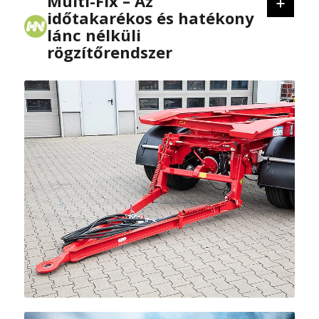
Multi-Fix – Az
időtakarékos és hatékony
lánc nélküli
rögzítőrendszer