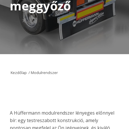
meggyőző
Kezdőlap
/
Modulrendszer
A Hüffermann modulrendszer lényeges előnnyel
bír: egy testreszabott konstrukció, amely
pontosan megfelel az Ön igényeinek, és kiváló