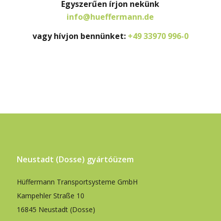
Egyszerűen írjon nekünk
info@hueffermann.de
vagy hívjon bennünket:
+49 33970 996-0
Neustadt (Dosse) gyártóüzem
Hüffermann Transportsysteme GmbH
Kampehler Straße 10
16845 Neustadt (Dosse)