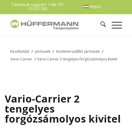
Technical support:
+49 151
Magyar
51131700
Kezdőoldal
/
Jarmuvek
/
Konténerszállító járművek
/
Vario-Carrier
/
Vario-Carrier 2 tengelyes forgózsámolyos kivitel
Vario-Carrier 2
tengelyes
forgózsámolyos kivitel