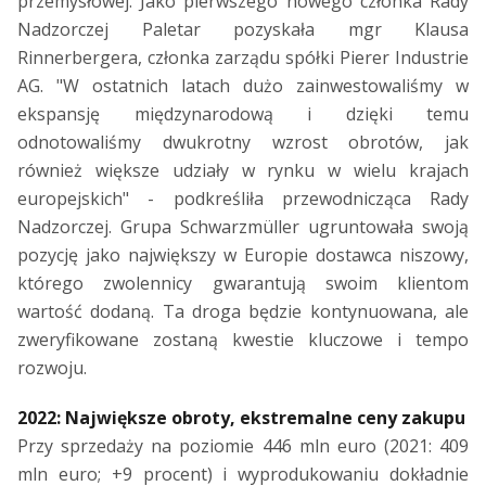
przemysłowej. Jako pierwszego nowego członka Rady
Nadzorczej Paletar pozyskała mgr Klausa
Rinnerbergera, członka zarządu spółki Pierer Industrie
AG. "W ostatnich latach dużo zainwestowaliśmy w
ekspansję międzynarodową i dzięki temu
odnotowaliśmy dwukrotny wzrost obrotów, jak
również większe udziały w rynku w wielu krajach
europejskich" - podkreśliła przewodnicząca Rady
Nadzorczej. Grupa Schwarzmüller ugruntowała swoją
pozycję jako największy w Europie dostawca niszowy,
którego zwolennicy gwarantują swoim klientom
wartość dodaną. Ta droga będzie kontynuowana, ale
zweryfikowane zostaną kwestie kluczowe i tempo
rozwoju.
2022: Największe obroty, ekstremalne ceny zakupu
Przy sprzedaży na poziomie 446 mln euro (2021: 409
mln euro; +9 procent) i wyprodukowaniu dokładnie