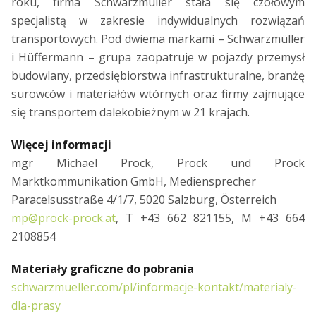
roku, firma Schwarzmüller stała się czołowym
specjalistą w zakresie indywidualnych rozwiązań
transportowych. Pod dwiema markami – Schwarzmüller
i Hüffermann – grupa zaopatruje w pojazdy przemysł
budowlany, przedsiębiorstwa infrastrukturalne, branżę
surowców i materiałów wtórnych oraz firmy zajmujące
się transportem dalekobieżnym w 21 krajach.
Więcej informacji
mgr Michael Prock, Prock und Prock
Marktkommunikation GmbH, Mediensprecher
Paracelsusstraße 4/1/7, 5020 Salzburg, Österreich
mp@prock-prock.at
, T +43 662 821155, M +43 664
2108854
Materiały graficzne do pobrania
schwarzmueller.com/pl/informacje-kontakt/materialy-
dla-prasy