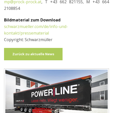
mp@prock-prock.at
, T +43 662 821155, M +43 664
2108854
Bildmaterial zum Download
schwarzmueller.com/de/info-und-
kontakt/pressematerial
Copyright: Schwarzmüller
Zurück zu aktuelle News