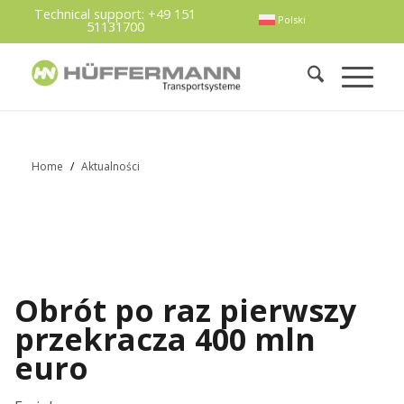
Technical support:
+49 151
Polski
51131700
Home
/
Aktualności
Obrót po raz pierwszy
przekracza 400 mln
euro