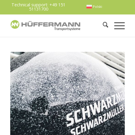
Technical support:
+49 151
Polski
51131700