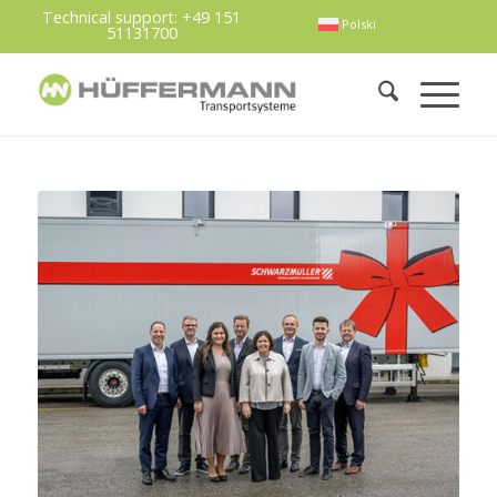
Technical support:
+49 151
Polski
51131700