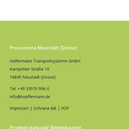
Provozovna Neustadt (Dosse)
Hüffermann Transportsysteme GmbH
Kampehler Straße 10
16845 Neustadt (Dosse)
Tel.
+49 33970 996-0
info@hueffermann.de
Impresum
|
Ochrana dat
|
VOP
Prodejní kancelář Wildeshausen