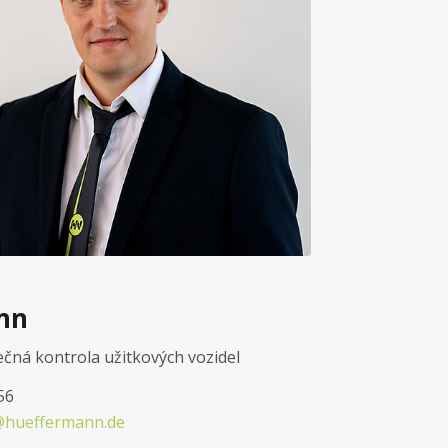
nn
ečná kontrola užitkových vozidel
56
@hueffermann.de