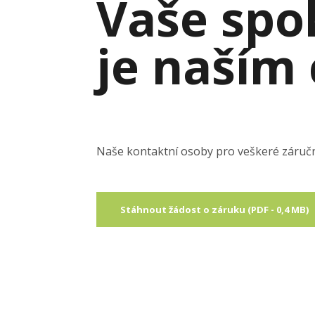
Vaše spo
je naším
Naše kontaktní osoby pro veškeré záruční 
Stáhnout žádost o záruku (PDF - 0,4 MB)