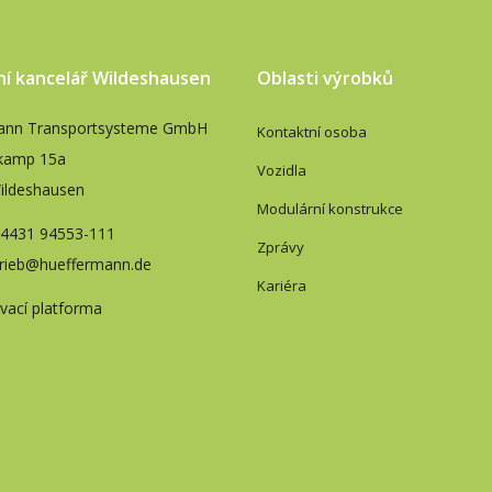
ní kancelář Wildeshausen
Oblasti výrobků
ann Transportsysteme GmbH
Kontaktní osoba
kamp 15a
Vozidla
ildeshausen
Modulární konstrukce
 4431 94553-111
Zprávy
trieb@hueffermann.de
Kariéra
ací platforma