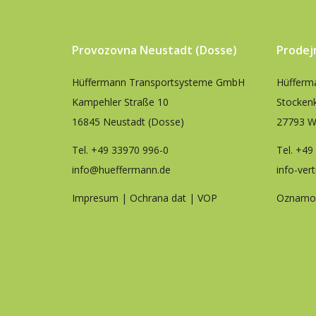
Provozovna Neustadt (Dosse)
Prodej
Hüffermann Transportsysteme GmbH
Hüfferm
Kampehler Straße 10
Stocken
16845 Neustadt (Dosse)
27793 W
Tel.
+49 33970 996-0
Tel.
+49
info@hueffermann.de
info-ver
Impresum
|
Ochrana dat
|
VOP
Oznamov