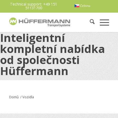
Technical support:
+49 151
Čeština
51131700
Inteligentní
kompletní nabídka
od společnosti
Hüffermann
Domů
/
Vozidla