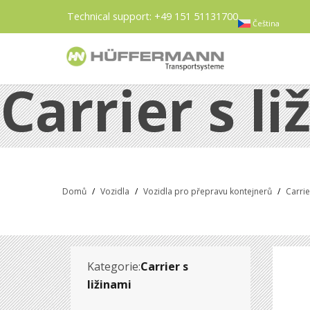
Technical support:
+49 151 51131700
Čeština
Carrier s l
Domů
/
Vozidla
/
Vozidla pro přepravu kontejnerů
/
Carrie
Kategorie:
Carrier s
ližinami