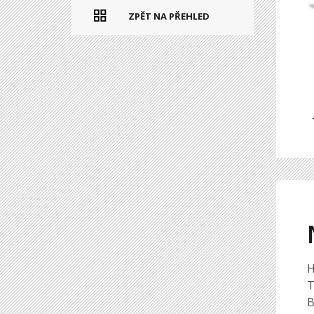
ZPĚT NA PŘEHLED
H
T
B