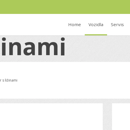
Home
Vozidla
Servis
ižinami
r s ližinami