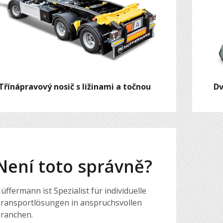
Třínápravový nosič s ližinami a točnou
Dv
Není toto správně?
üffermann ist Spezialist für individuelle
ransportlösungen in anspruchsvollen
ranchen.