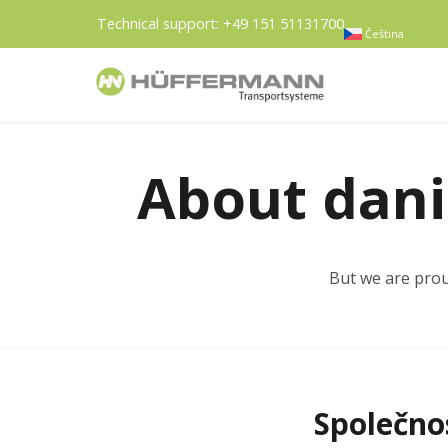
Technical support:
+49 151 51131700
Čeština
About
dani
But we are prou
Společno