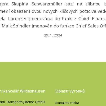
gera Skupina Schwarzmüller sází na slibnou b
ení obsazení dvou nových klíčových pozic ve veden
ela Lorenzer jmenována do funkce Chief Financia
 Maik Spindler jmenován do funkce Chief Sales Offi
29. 1. 2024
ní kancelář Wildeshausen
Oblasti výrobků
ann Transportsysteme GmbH
Kontaktní osoba