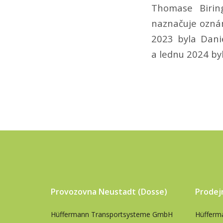
Thomase Birin
naznačuje oznám
2023 byla Dani
a lednu 2024 byl
Provozovna Neustadt (Dosse)
Prodej
Hüffermann Transportsysteme GmbH
Hüfferm