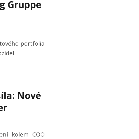
ug Gruppe
tového portfolia
ozidel
íla: Nové
er
edení kolem COO