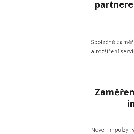
partnere
Společné zaměře
a rozšíření ser
Zaměření
i
Nové impulzy v