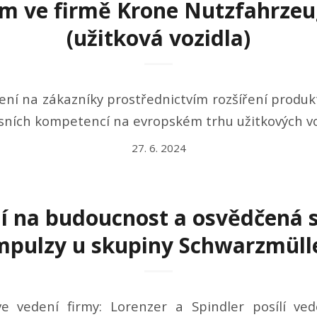
m ve firmě Krone Nutzfahrze
(užitková vozidla)
ní na zákazníky prostřednictvím rozšíření produk
visních kompetencí na evropském trhu užitkových v
27. 6. 2024
 na budoucnost a osvědčená s
mpulzy u skupiny Schwarzmüll
e vedení firmy: Lorenzer a Spindler posílí v