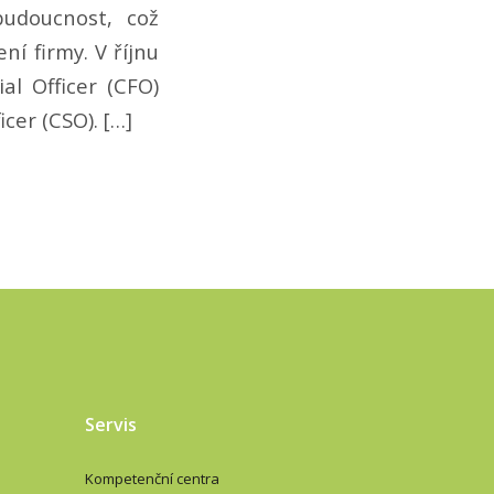
udoucnost, což
í firmy. V říjnu
l Officer (CFO)
cer (CSO). […]
Servis
Kompetenční centra