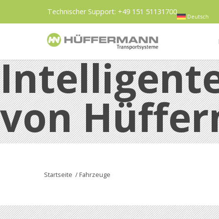
Technischer Support:
+49 151 51131700
Deutsch
Intelligen
von Hüffe
Startseite
/
Fahrzeuge