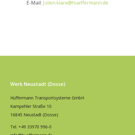
E-Mail:
Julien.klare@hueffermann.de
Werk Neustadt (Dosse)
Hüffermann Transportsysteme GmbH
Kampehler Straße 10
16845 Neustadt (Dosse)
Tel.
+49 33970 996-0