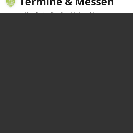
Termine & Messen
Hier finden Sie alle wichtigen Messen,
Veranstaltungen und Termine auf denen Sie uns
antreffen können. Wir aktualisieren unsere
Termine regelmäßig, um sicherzustellen, dass Sie
stets auf dem neuesten Stand sind und keine
wichtigen Events verpassen.
Schulpraktika
21.01.2026 | Bewerbertraining
15.01.2026 | 5. Havelberger Ausbildung-
& Jobmesse
24.01.2026 | Bildungsmesse