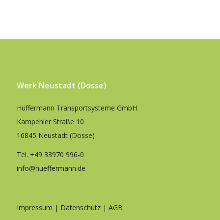
Werk Neustadt (Dosse)
Hüffermann Transportsysteme GmbH
Kampehler Straße 10
16845 Neustadt (Dosse)
Tel.
+49 33970 996-0
info@hueffermann.de
Impressum
|
Datenschutz
|
AGB