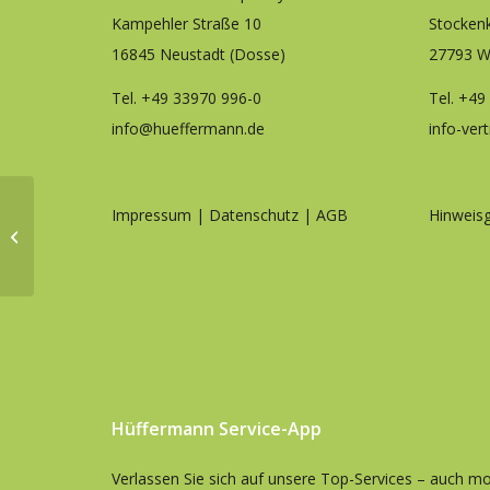
Kampehler Straße 10
Stocken
16845 Neustadt (Dosse)
27793 W
Tel.
+49 33970 996-0
Tel.
+49
info@hueffermann.de
info-ver
Starke
Impressum
|
Datenschutz
|
AGB
Hinweisg
Führungsstruktur für
die Zukunft
Hüffermann Service-App
Verlassen Sie sich auf unsere Top-Services – auch mob