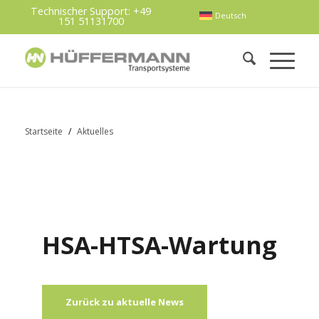
Technischer Support:
+49
Deutsch
151 51131700
Startseite
/
Aktuelles
HSA-HTSA-Wartung
Zurück zu aktuelle News