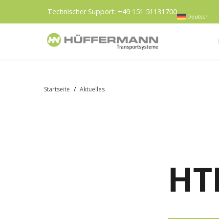
Technischer Support:
+49 151 51131700
Deutsch
Startseite
/
Aktuelles
HT