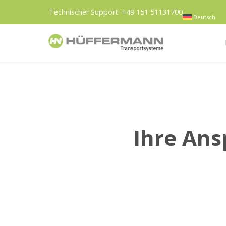
Technischer Support:
+49 151 51131700
Deutsch
Ihre An