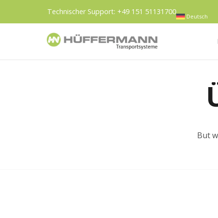
Technischer Support:
+49 151 51131700
Deutsch
But w