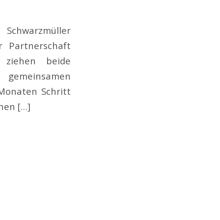
d Schwarzmüller
r Partnerschaft
 ziehen beide
er gemeinsamen
Monaten Schritt
hen […]