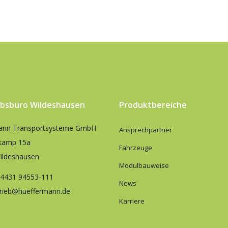
ebsbüro Wildeshausen
Produktbereiche
ann Transportsysteme GmbH
Ansprechpartner
kamp 15a
Fahrzeuge
ildeshausen
Modulbauweise
 4431 94553-111
News
trieb@hueffermann.de
Karriere