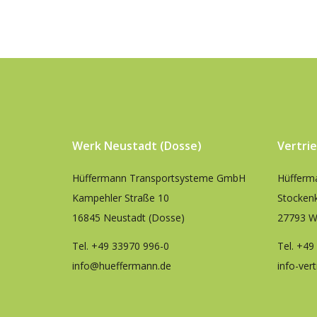
Werk Neustadt (Dosse)
Vertri
Hüffermann Transportsysteme GmbH
Hüfferm
Kampehler Straße 10
Stocken
16845 Neustadt (Dosse)
27793 W
Tel.
+49 33970 996-0
Tel.
+49
info@hueffermann.de
info-ver